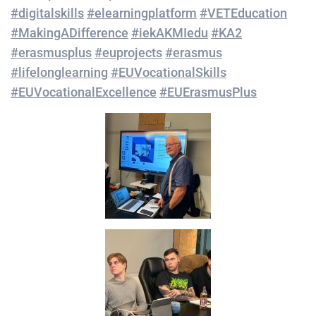
#digitalskills
#elearningplatform
#VETEducation
#MakingADifference
#iekAKMIedu
#KA2
#erasmusplus
#euprojects
#erasmus
#lifelonglearning
#EUVocationalSkills
#EUVocationalExcellence
#EUErasmusPlus